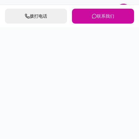
拨打电话
联系我们
第三个互联网流量红利期已
来，你抓住了吗？
开始体验