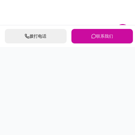
拨打电话
联系我们
第三个互联网流量红利期已
来，你抓住了吗？
开始体验